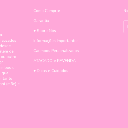
Como Comprar
Ne
Garantia
♥ Sobre Nós
ou
nalizados
Informações Importantes
 desde
Carimbos Personalizados
 além de
 ou outro
ATACADO e REVENDA
or
rimbos e
♥ Dicas e Cuidados
o que
m tanto
nni (mãe) e