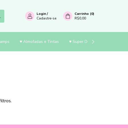
Login
/
Carrinho
(
0
)
Cadastre-se
R$0,00
tamps
♥ Almofadas e Tintas
♥ Super Desconto
♥ Papela
ltros.