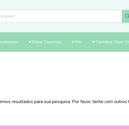
onalizados
♥ Datas Especiais
♥ Kits
♥ Carimbos Clear S
emos resultados para sua pesquisa. Por favor, tente com outros fi