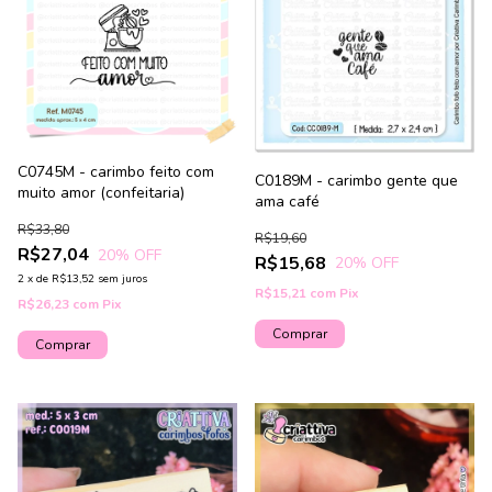
C0745M - carimbo feito com
C0189M - carimbo gente que
muito amor (confeitaria)
ama café
R$33,80
R$19,60
R$27,04
20
% OFF
R$15,68
20
% OFF
2
x
de
R$13,52
sem juros
R$15,21
com
Pix
R$26,23
com
Pix