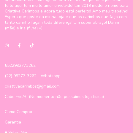
feito aqui tem muito amor envolvido! Em 2019 mudei o nome para
Criattiva Carimbos e agora tudo está perfeito! Amo meu trabalho!
Espero que goste da minha loja e que os carimbos que faço com
tanto carinho façam toda diferença! Um super abraço! Danni
(mãe) e Íris (filha) =)
5522992773262
(22) 99277-3262 - Whatsapp
criattivacarimbos@gmail.com
Cabo Frio/RJ (No momento não possuímos loja física)
Como Comprar
Garantia
♥ Sobre Nós