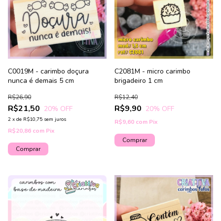
C0019M - carimbo doçura
C2081M - micro carimbo
nunca é demais 5 cm
brigadeiro 1 cm
R$26,90
R$12,40
R$21,50
R$9,90
20
% OFF
20
% OFF
2
x
de
R$10,75
sem juros
R$9,60
com
Pix
R$20,86
com
Pix