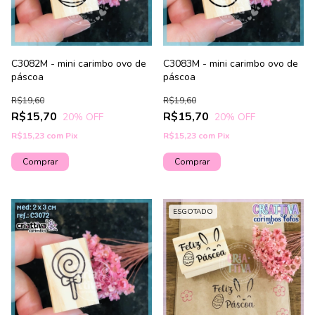
C3082M - mini carimbo ovo de
C3083M - mini carimbo ovo de
páscoa
páscoa
R$19,60
R$19,60
R$15,70
R$15,70
20
% OFF
20
% OFF
R$15,23
com
Pix
R$15,23
com
Pix
ESGOTADO