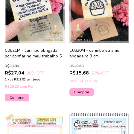
C0821M - carimbo obrigada
C0820M - carimbo eu amo
por confiar no meu trabalho 5
brigadeiro 3 cm
cm
R$33,80
R$19,60
R$27,04
R$15,68
20
% OFF
20
% OFF
2
x
de
R$13,52
sem juros
R$15,21
com
Pix
R$26,23
com
Pix