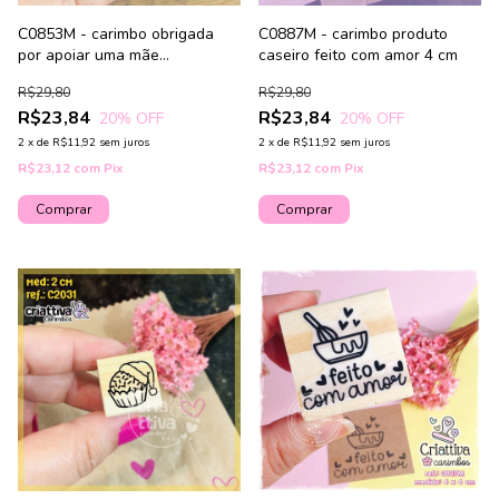
C0853M - carimbo obrigada
C0887M - carimbo produto
por apoiar uma mãe
caseiro feito com amor 4 cm
empreendedora
R$29,80
R$29,80
R$23,84
R$23,84
20
% OFF
20
% OFF
2
x
de
R$11,92
sem juros
2
x
de
R$11,92
sem juros
R$23,12
com
Pix
R$23,12
com
Pix