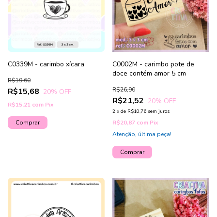
C0339M - carimbo xícara
C0002M - carimbo pote de
doce contém amor 5 cm
R$19,60
R$26,90
R$15,68
20
% OFF
R$21,52
20
% OFF
R$15,21
com
Pix
2
x
de
R$10,76
sem juros
R$20,87
com
Pix
Atenção, última peça!