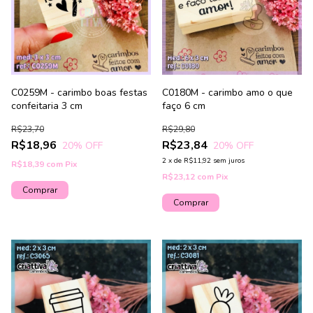
C0259M - carimbo boas festas
C0180M - carimbo amo o que
confeitaria 3 cm
faço 6 cm
R$23,70
R$29,80
R$18,96
R$23,84
20
% OFF
20
% OFF
2
x
de
R$11,92
sem juros
R$18,39
com
Pix
R$23,12
com
Pix