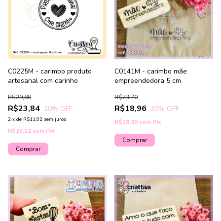
C0225M - carimbo produto
C0141M - carimbo mãe
artesanal com carinho
empreendedora 5 cm
R$29,80
R$23,70
R$23,84
R$18,96
20
% OFF
20
% OFF
2
x
de
R$11,92
sem juros
R$18,39
com
Pix
R$23,12
com
Pix