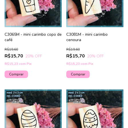
C3065M - mini carimbo copo de
C3081M - mini carimbo
café
cenoura
R$19,60
R$19,60
R$15,70
R$15,70
20
% OFF
20
% OFF
R$15,23
com
Pix
R$15,23
com
Pix