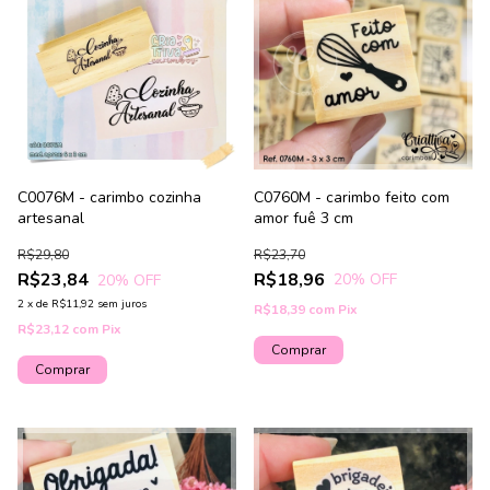
C0760M - carimbo feito com
C0076M - carimbo cozinha
amor fuê 3 cm
artesanal
R$23,70
R$29,80
R$18,96
R$23,84
20
% OFF
20
% OFF
2
x
de
R$11,92
sem juros
R$18,39
com
Pix
R$23,12
com
Pix