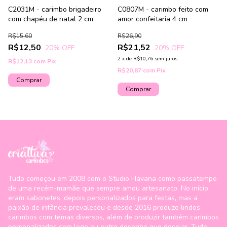
C2031M - carimbo brigadeiro
C0807M - carimbo feito com
com chapéu de natal 2 cm
amor confeitaria 4 cm
R$15,60
R$26,90
R$12,50
R$21,52
20
% OFF
20
% OFF
2
x
de
R$10,76
sem juros
R$12,13
com
Pix
R$20,87
com
Pix
Tudo começou em 2008 com o Studio Havana como passatempo
de uma recém-mamãe que sempre amou artesanato. No início
eram sabonetes, depois personalizados para festas, mas a
paixão de infância prevaleceu e desde 2016 produzo lindos
carimbos com temas diversos, além de produzir também carimbos
personalizados com logo ou outro desenho que desejar. Tudo