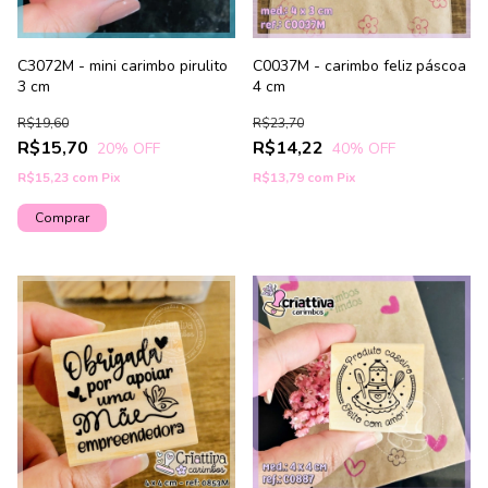
C3072M - mini carimbo pirulito
C0037M - carimbo feliz páscoa
3 cm
4 cm
R$19,60
R$23,70
R$15,70
R$14,22
20
% OFF
40
% OFF
R$15,23
com
Pix
R$13,79
com
Pix