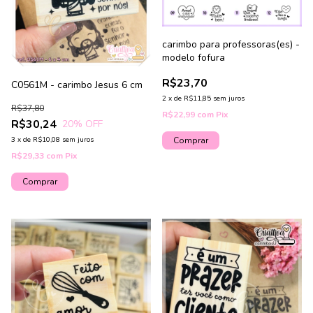
carimbo para professoras(es) -
modelo fofura
R$23,70
C0561M - carimbo Jesus 6 cm
2
x
de
R$11,85
sem juros
R$37,80
R$22,99
com
Pix
R$30,24
20
% OFF
3
x
de
R$10,08
sem juros
Comprar
R$29,33
com
Pix