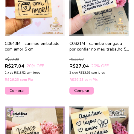
C0643M - carimbo embalado
C0821M - carimbo obrigada
com amor 5 cm
por confiar no meu trabalho 5
cm
R$33,80
R$33,80
R$27,04
R$27,04
20
% OFF
20
% OFF
2
x
de
R$13,52
sem juros
2
x
de
R$13,52
sem juros
R$26,23
com
Pix
R$26,23
com
Pix