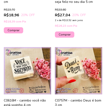
cm
seja feliz no seu dia 5 cm
R$23,70
R$33,80
R$18,96
R$27,04
20
% OFF
20
% OFF
2
x
de
R$13,52
sem juros
R$18,39
com
Pix
R$26,23
com
Pix
C0616M - carimbo você não
C0757M - carimbo Deus é bom
está sozinho 4 cm
3 cm