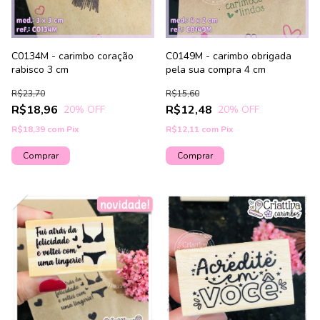
C0134M - carimbo coração
C0149M - carimbo obrigada
rabisco 3 cm
pela sua compra 4 cm
R$23,70
R$15,60
R$18,96
R$12,48
20
% OFF
20
% OFF
R$18,39
com
Pix
R$12,11
com
Pix