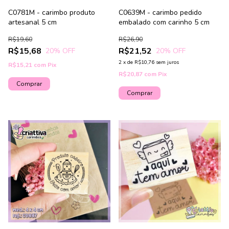
C0781M - carimbo produto
C0639M - carimbo pedido
artesanal 5 cm
embalado com carinho 5 cm
R$19,60
R$26,90
R$15,68
R$21,52
20
% OFF
20
% OFF
2
x
de
R$10,76
sem juros
R$15,21
com
Pix
R$20,87
com
Pix