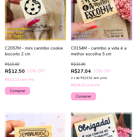
C2057M - mini carimbo cookie
C0154M - carimbo a vida é a
biscoito 2 cm
melhor escolha 5 cm
R$15,60
R$33,80
R$12,50
R$27,04
20
% OFF
20
% OFF
2
x
de
R$13,52
sem juros
R$12,13
com
Pix
R$26,23
com
Pix