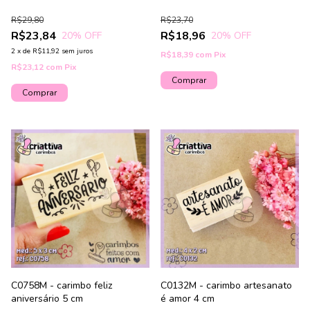
R$29,80
R$23,70
R$23,84
R$18,96
20
% OFF
20
% OFF
2
x
de
R$11,92
sem juros
R$18,39
com
Pix
R$23,12
com
Pix
C0758M - carimbo feliz
C0132M - carimbo artesanato
aniversário 5 cm
é amor 4 cm