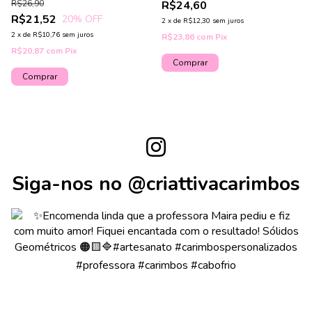
R$26,90
R$24,60
R$21,52
20
% OFF
2
x
de
R$12,30
sem juros
2
x
de
R$10,76
sem juros
R$23,86
com
Pix
R$20,87
com
Pix
Comprar
Siga-nos no @criattivacarimbos