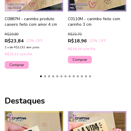
C0887M - carimbo produto
C0110M - carimbo feito com
caseiro feito com amor 4 cm
carinho 3 cm
R$29,80
R$23,70
R$23,84
R$18,96
20
% OFF
20
% OFF
2
x
de
R$11,92
sem juros
R$18,39
com
Pix
R$23,12
com
Pix
Destaques