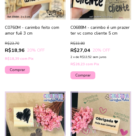
C0760M - carimbo feito com
C0688M - carimbo é um prazer
amor fuê 3 cm
ter vc como cliente 5 cm
R$23,70
R$33,80
R$18,96
R$27,04
20
% OFF
20
% OFF
2
x
de
R$13,52
sem juros
R$18,39
com
Pix
R$26,23
com
Pix