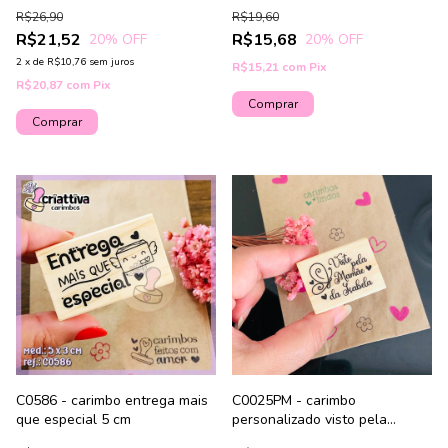
R$26,90
R$19,60
R$21,52
R$15,68
20
% OFF
20
% OFF
2
x
de
R$10,76
sem juros
R$15,21
com
Pix
R$20,87
com
Pix
C0586 - carimbo entrega mais
C0025PM - carimbo
que especial 5 cm
personalizado visto pela
mamãe borboleta