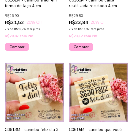
C0182M - carimbo amor em
C0188M - carimbo caixa
forma de laço 4 cm
reutilizada reciclada 4 cm
R$26,90
R$29,80
R$21,52
R$23,84
20
% OFF
20
% OFF
2
x
de
R$10,76
sem juros
2
x
de
R$11,92
sem juros
R$20,87
com
Pix
R$23,12
com
Pix
C0613M - carimbo feliz dia 3
C0615M - carimbo que você