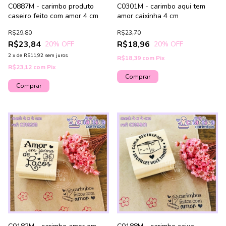
C0887M - carimbo produto
C0301M - carimbo aqui tem
caseiro feito com amor 4 cm
amor caixinha 4 cm
R$29,80
R$23,70
R$23,84
R$18,96
20
% OFF
20
% OFF
2
x
de
R$11,92
sem juros
R$18,39
com
Pix
R$23,12
com
Pix