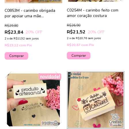
C0254M - carimbo feito com
C0853M - carimbo obrigada
amor coração costura
por apoiar uma mãe
empreendedora
R$26,90
R$29,80
R$21,52
R$23,84
20
% OFF
20
% OFF
2
x
de
R$10,76
sem juros
2
x
de
R$11,92
sem juros
R$20,87
com
Pix
R$23,12
com
Pix