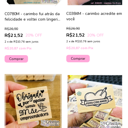
C0384M - carimbo acredite em
C0780M - carimbo fui atrás da
você
felicidade e voltei com lingerie
5 cm
R$26,90
R$26,90
R$21,52
R$21,52
20
% OFF
20
% OFF
2
x
de
R$10,76
sem juros
2
x
de
R$10,76
sem juros
R$20,87
com
Pix
R$20,87
com
Pix