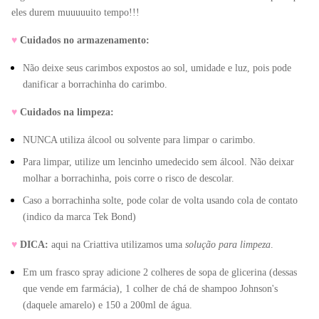
eles durem muuuuuito tempo!!!
♥
Cuidados no armazenamento:
Não deixe seus carimbos expostos ao sol, umidade e luz, pois pode 
danificar a borrachinha do carimbo.
♥
Cuidados na limpeza:
NUNCA utiliza álcool ou solvente para limpar o carimbo. 
Para limpar, utilize um lencinho umedecido sem álcool. Não deixar 
molhar a borrachinha, pois corre o risco de descolar.
Caso a borrachinha solte, pode colar de volta usando cola de contato 
(indico da marca Tek Bond)
♥
DICA:
 aqui na Criattiva utilizamos uma 
solução para limpeza
.
Em um frasco spray adicione 2 colheres de sopa de glicerina (dessas 
que vende em farmácia), 1 colher de chá de shampoo Johnson's 
(daquele amarelo) e 150 a 200ml de água.