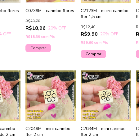
bo flores
C0739M - carimbo flores
C2123M - micro carimbo
C
flor 1,5 cm
f
R$23,70
R$12,40
R
R$18,96
20
% OFF
R$9,90
R
% OFF
20
% OFF
R$18,39
com
Pix
R$9,60
com
Pix
R
 carimbo
C2049M - mini carimbo
C2034M - mini carimbo
C
ndo 2 cm
flor 2 cm
flor 2 cm
f