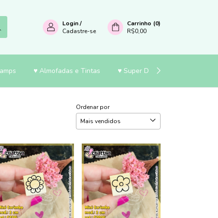
Login
/
Carrinho
(
0
)
Cadastre-se
R$0,00
tamps
♥ Almofadas e Tintas
♥ Super Desconto
♥ Papela
Ordenar por