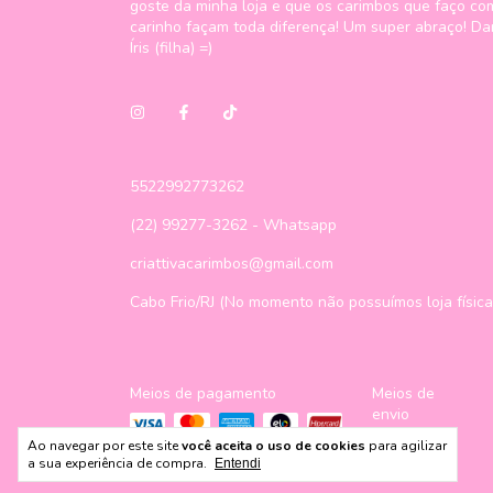
goste da minha loja e que os carimbos que faço co
carinho façam toda diferença! Um super abraço! Da
Íris (filha) =)
5522992773262
(22) 99277-3262 - Whatsapp
criattivacarimbos@gmail.com
Cabo Frio/RJ (No momento não possuímos loja física
Meios de pagamento
Meios de
envio
Ao navegar por este site
você aceita o uso de cookies
para agilizar
a sua experiência de compra.
Entendi