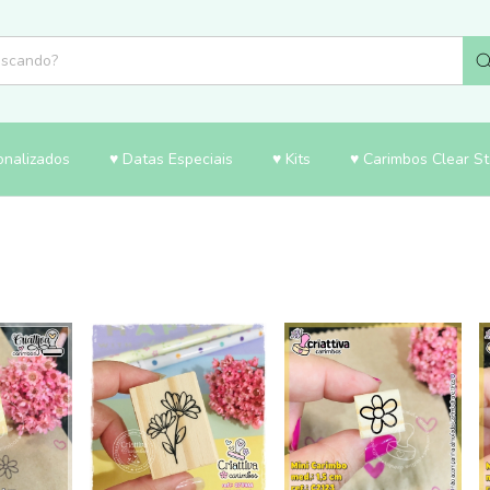
onalizados
♥ Datas Especiais
♥ Kits
♥ Carimbos Clear S