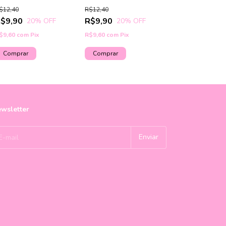
$12,40
R$12,40
$9,90
R$9,90
20
% OFF
20
% OFF
$9,60
com
Pix
R$9,60
com
Pix
wsletter