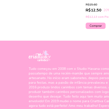
R$15,60
R$12,50
20
R$12,13
com
Pix
Tudo começou em 2008 com o Studio Havana como
passatempo de uma recém-mamãe que sempre am
artesanato. No início eram sabonetes, depois perso
para festas, mas a paixão de infância prevaleceu e
2016 produzo lindos carimbos com temas diversos,
produzir também carimbos personalizados com logo
desenho que desejar. Tudo feito aqui tem muito am
envolvido! Em 2019 mudei o nome para Criattiva Ca
agora tudo está perfeito! Amo meu trabalho! Esper