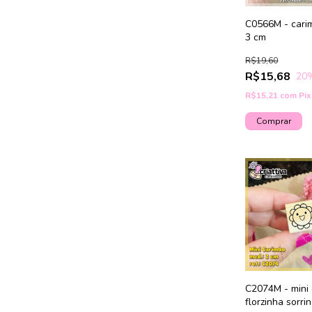
C0566M - carim
3 cm
R$19,60
R$15,68
20
R$15,21
com
Pix
C2074M - mini
florzinha sorri