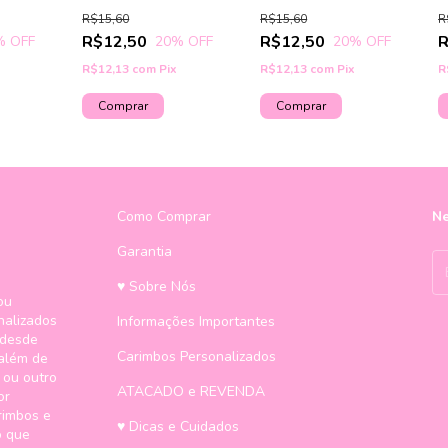
R$15,60
R$15,60
R
R$12,50
R$12,50
R
% OFF
20
% OFF
20
% OFF
R$12,13
com
Pix
R$12,13
com
Pix
R
Como Comprar
Ne
Garantia
♥ Sobre Nós
ou
nalizados
Informações Importantes
 desde
Carimbos Personalizados
 além de
 ou outro
ATACADO e REVENDA
or
rimbos e
♥ Dicas e Cuidados
o que