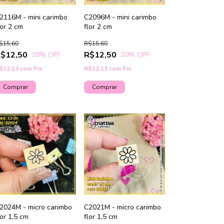
2116M - mini carimbo
C2096M - mini carimbo
lor 2 cm
flor 2 cm
$15,60
R$15,60
$12,50
R$12,50
20
% OFF
20
% OFF
$12,13
com
Pix
R$12,13
com
Pix
2024M - micro carimbo
C2021M - micro carimbo
lor 1,5 cm
flor 1,5 cm