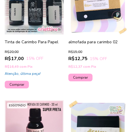
Tinta de Carimbo Para Papel
almofada para carimbo 02
R$20,00
R$15,00
R$17,00
R$12,75
15
% OFF
15
% OFF
R$16,49
com
Pix
R$12,37
com
Pix
Atenção, última peça!
Comprar
Comprar
ESGOTADO