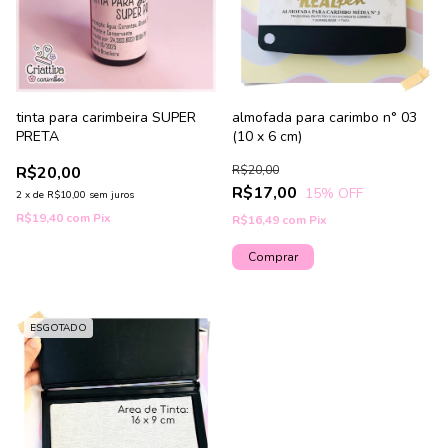
tinta para carimbeira SUPER
almofada para carimbo n° 03
PRETA
(10 x 6 cm)
R$20,00
R$20,00
R$17,00
15
% OFF
2
x
de
R$10,00
sem juros
R$19,40
com
Pix
R$16,49
com
Pix
Comprar
ESGOTADO