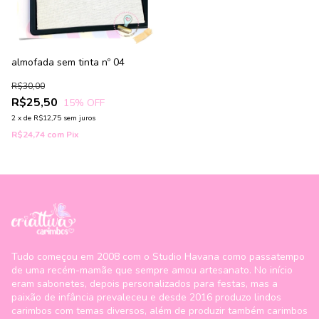
almofada sem tinta nº 04
R$30,00
R$25,50
15
% OFF
2
x
de
R$12,75
sem juros
R$24,74
com
Pix
Tudo começou em 2008 com o Studio Havana como passatempo
de uma recém-mamãe que sempre amou artesanato. No início
eram sabonetes, depois personalizados para festas, mas a
paixão de infância prevaleceu e desde 2016 produzo lindos
carimbos com temas diversos, além de produzir também carimbos